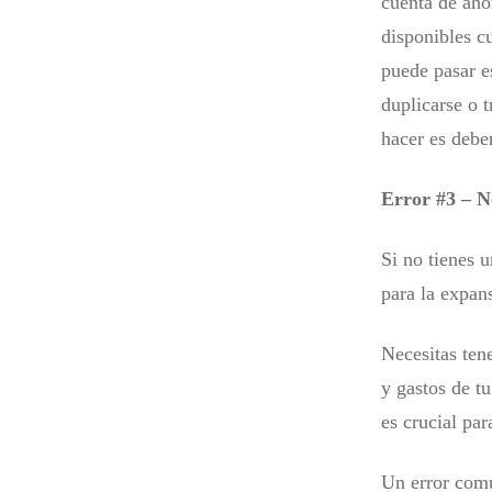
cuenta de aho
disponibles c
puede pasar e
duplicarse o 
hacer es debe
Error #3 – N
Si no tienes 
para la expan
Necesitas ten
y gastos de t
es crucial par
Un error comú