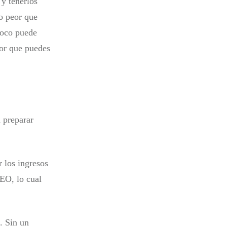
y tenerlos
Lo peor que
poco puede
eor que puedes
a preparar
 los ingresos
CEO, lo cual
. Sin un