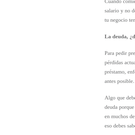
Cuando comien
salario y no d
tu negocio te
La deuda, ¿
Para pedir pr
pérdidas actu
préstamo, enf
antes posible.
Algo que debe
deuda porque 
en muchos de 
eso debes sab