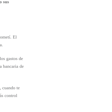
o sus
ometí. El
a.
los gastos de
a bancaria de
, cuando te
ás control