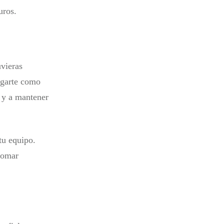
uros.
uvieras
agarte como
o y a mantener
tu equipo.
tomar