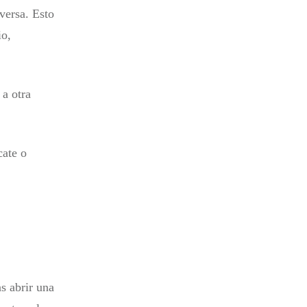
versa. Esto
io,
 a otra
cate o
as abrir una