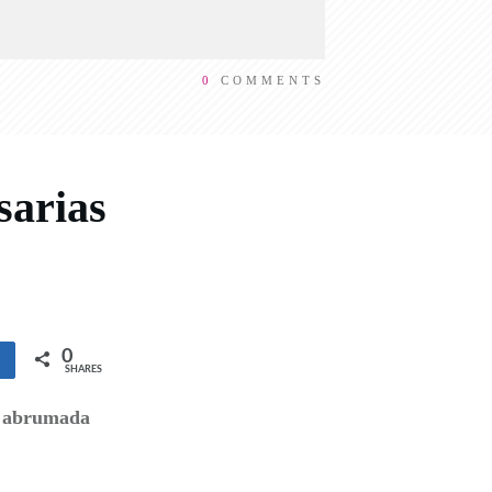
0
COMMENTS
sarias
0
e
SHARES
es abrumada