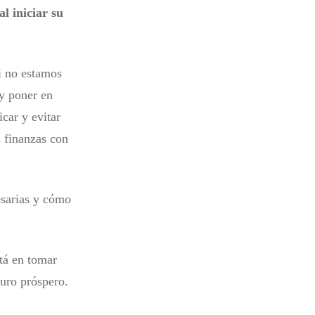
l iniciar su
i no estamos
y poner en
icar y evitar
s finanzas con
esarias y cómo
stá en tomar
turo próspero.