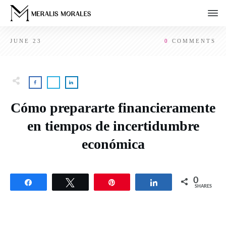
JUNE 23
0
COMMENTS
Cómo prepararte financieramente
en tiempos de incertidumbre
económica
0
Share
Tweet
Pin
Share
SHARES