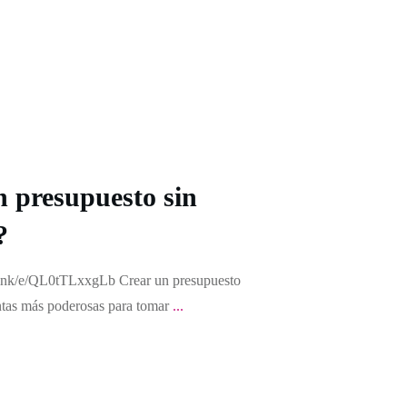
 presupuesto sin
?
.link/e/QL0tTLxxgLb Crear un presupuesto
entas más poderosas para tomar
...