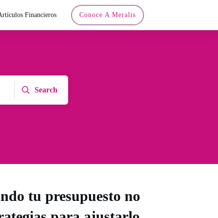
Artículos Financieros
Conoce A Meralis
Search
ndo tu presupuesto no
rategias para ajustarlo